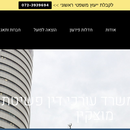
לקבלת ייעוץ משפטי ראשוני >>
072-3939694
אודות
חדלות פירעון
הוצאה לפועל
חברות ותאגי
 משרד עורכי דין פשיטת
מוצקין