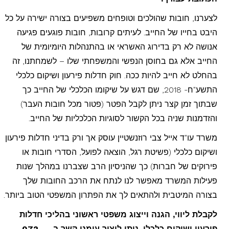
לצערנו, חובות שהולכים וטופחים משפיעים בצורה ישירה על כל
היבט בחייו של החייב. לעיתים קרובות, חובות פוגעים פגיעה
אנושה לא רק בדירוג האשראי או בהתנהלות היומיומית של
החייב אלא גם בחוסן הנפשי והמשפחתי שלו – לשמחתנו, זה
בהחלט לא חייב להיות ככה. חוק חדלות פירעון ושיקום כלכלי
התשע"ח- 2018, שם דגש על שיקומו הכלכלי של החייב כך
שבתוך זמן קצר ניתן לקבל הפטר (פטור מכל חובות העבר)
והזדמנות שניה בכל הקשור לסוגיות הכלכליות של החייב.
משרד עו"ד אייל צבי רוזנשטיין עוסק אך ורק בדיני חדלות פירעון
ושיקום כלכלי (פשיטת רגל, הוצאה לפועל, הסדרי חובות או
פירוקים של חברות) כך שהניסיון הרב שצברנו במהלך שנות
פעילות המשרד מאפשר לנו לנתח את הרכב החובות שלך
בצורה המיטבית ולהתאים לך את הפתרון המשפטי הטוב ביותר.
לקבלת ליווי, הגנה וייצוג משפטי ראשוני בהליכי חדלות
פירעון ושיקום כלכלי, ניתן ליצור עימנו קשר ב – 072-