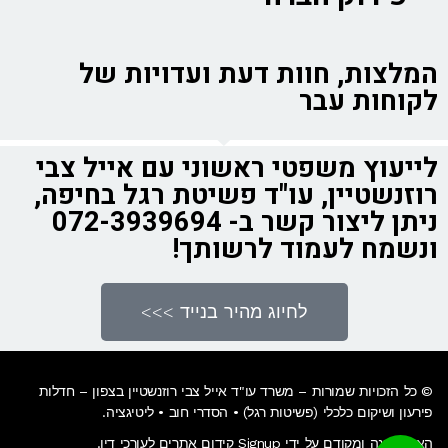
המלצות, חוות דעת ועדויות של
לקוחות עבר
לייעוץ משפטי ראשוני עם אייל צבי
רוזנשטיין, עו"ד פשיטת רגל בחיפה,
ניתן ליצור קשר ב- 072-3939694
ונשמח לעמוד לרשותך!
לחיוג מהיר בנייד >>>
© כל הזכויות שמורות –
משרד עו"ד אייל צבי רוזנשטיין בצפון
– חדלות
פירעון ושיקום כלכלי (פשיטות רגל) • הסדרי חוב • ליטיגציה.
האתר נבנה ומקודם על ידי Signup קידום אתרים לעורכי דין.