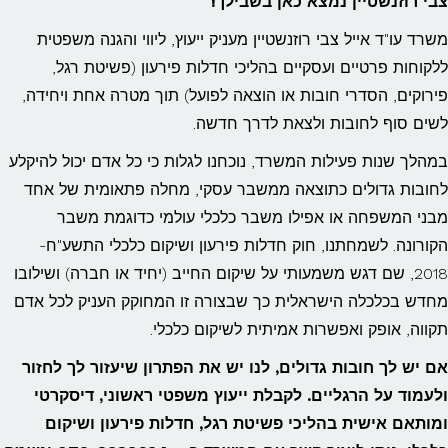
צבי רוזנשטיין נמצא כאן בשבילך!
משרד עו"ד אייל צבי רוזנשטיין מעניק ייעוץ, ליווי והגנה משפטית
ללקוחות פרטיים ועסקיים בהליכי חדלות פירעון (פשיטת רגל,
פירוקים, הסדרי חובות או הוצאה לפועל) תוך מטרה אחת ויחידה,
לשים סוף לחובות ולצאת לדרך חדשה.
במהלך שנות פעילות המשרד, נוכחנו לגלות כי כל אדם יכול להיקלע
לחובות גדולים כתוצאה ממשבר עסקי, מחלה פתאומית של אחד
מבני המשפחה או אפילו משבר כלכלי עולמי כדוגמת משבר
הקורונה. לשמחתנו, חוק חדלות פירעון ושיקום כלכלי התשע"ח-
2018, שם דגש משמעותי על שיקום החייב (יחיד או חברה) ושילובו
מחדש בכלכלה הישראלית כך שבצורה זו המחוקק העניק לכל אדם
תקווה, אופק ואפשרות אמיתית לשיקום כלכלי.
אם יש לך חובות גדולים, לנו יש את הפתרון שיעזור לך לחזור
ולעמוד על הרגליים. לקבלת ייעוץ משפטי ראשוני, דיסקרטי
ומותאם אישית בהליכי פשיטת רגל, חדלות פירעון ושיקום