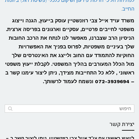
לפתיחת הליכי חדלות פירעון ושיקום כלכלי (פשיטת רגל) ביוזמת
החייב
.
משרד עו"ד אייל צבי רוזנשטיין עוסק בייעוץ, הגנה וייצוג
משפטי לחייבים פרטיים, עסקיים וארגונים בפריסה ארצית.
הניסיון הרב שצברנו, מאפשר לנו לנתח את הרכב החובות
שלך בעיניים משפטיות, לפרוס בפניך את האפשרויות
החוקיות להתמודד עם החוב ולייצג את האינטרסים שלך
מול הכלל המעורבים בהליך המשפטי. לקבלת ייעוץ משפטי
ראשוני , ללא כל התחייבות מצידך, ניתן ליצור עימנו קשר ב
– 072-3939694 ונשמח לעמוד לרשותך.
יצירת קשר
לייעוץ ראשוני עם עו"ד אייל צבי רוזנשטיין, ניתן ליצור קשר ב –