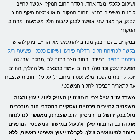
ושיקום כלכלי. מצד אחד, הסדר החוב המקל יאפשר לחייב
ליהנות משיפור בתנאי החוב המקוריים או צמצום היקף החוב
לבנק, אך מצד שני יאפשר לבנק לגבות חלק משמעותי מהחוב
המקורי.
במקרים בהם הבנק מסרב להתגמש מול החייב, ניתן להגיש
בקשה לפתיחת הליכי חדלות פירעון ושיקום כלכלי (פשיטת רגל)
ביוזמת החייב
. במידה והחוב נוצר בתום לב (מחלה, אבטלה,
הפעלת עסק וכדומה) והחייב יעמוד בתנאים של ההליך, החייב
יוכל ליהנות מהפטר מלא (פטור מחובות) על כל החובות שנצברו
עד לתאריך הכניסה להליך המשפטי.
משרד עו"ד אייל צבי רוזנשטיין מעניק ליווי, ייעוץ והגנה
משפטית לחייבים פרטיים ועסקיים בהסדרי חוב מורכבים
מול בנק ירושלים. הניסיון הרב שצברנו, מאפשר לנו לנתח
את הרכב החובות שלך ולפעול במישור המשפטי המתאים
ביותר לסיטואציה שלך. לקבלת ייעוץ משפטי ראשוני, ללא