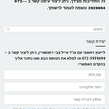
כל התחייבות מצידך, ניתן ליצור עימנו קשר ב –072-
3939694 ונשמח לעמוד לרשותך.
יצירת קשר
לייעוץ ראשוני עם עו"ד אייל צבי רוזנשטיין, ניתן ליצור קשר ב –
072-3939694 או למלא את הטופס הבא ואנו נחזור אליך
בהקדם האפשרי:
שם
מלא:
דואר
אלקטרוני:
טלפון
ליצירת
קשר:
תנאי