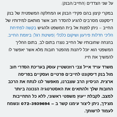
על שני הצדדים (החייב/הבנק).
במקרי קיצון בהם פקידי הבנק או המחלקה המשפטית של בנק
דיסקונט מסרבים להגיע להסדר חוב אשר מותאם למידותיו של
החייב – ניתן לפנות אל בית המשפט ולהגיש
בקשה לפתיחת
הליכי חדלות פירעון ושיקום כלכלי (פשיטת רגל) ביוזמת החייב
.
בהנחה שחובותיו של החייב נוצרו בתום לב, בתום ההליך
המשפטי הוא יוכל ליהנות מהפטר חובות מלא אשר יאפשר לו
להמשיך את חייו.
משרד עו"ד אייל צבי רוזנשטיין עוסק בעריכת הסדרי חוב
מול בנק דיסקונט לחייבים פרטיים ועסקיים בפריסה
ארצית. הניסיון הרב שצברנו, מאפשר לנו לנתח את הרכב
החובות שלך ולהתאים את האסטרטגיה הנכונה ביותר
למצב. לקבלת ייעוץ משפטי ראשוני, ללא כל התחייבות
מצידך, ניתן ליצור עימנו קשר ב – 072-3939694 ונשמח
לעמוד לרשותך.